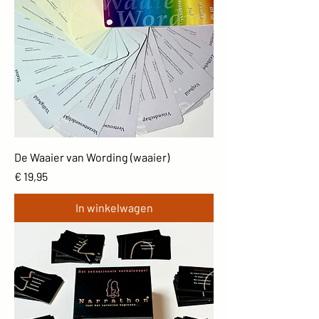
De Waaier van Wording (waaier)
Prijs
€ 19,95
In winkelwagen