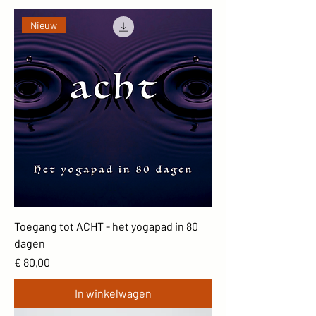
Nieuw
Toegang tot ACHT - het yogapad in 80
dagen
Prijs
€ 80,00
In winkelwagen