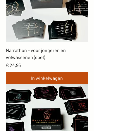
Narrathon – voor jongeren en
volwassenen (spel)
Prijs
€ 24,95
In winkelwagen