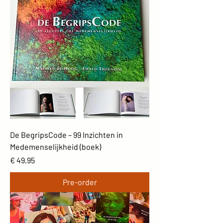
De BegripsCode – 99 Inzichten in
Medemenselijkheid (boek)
Prijs
€ 49,95
Pre-order