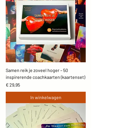
Samen reik je zoveel hoger – 50
inspirerende coachkaarten (kaartenset)
Prijs
€ 29,95
In winkelwagen