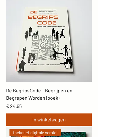
De BegripsCode – Begrijpen en
Begrepen Worden (boek)
Prijs
€ 24,95
In winkelwagen
inclusief digitale versie!