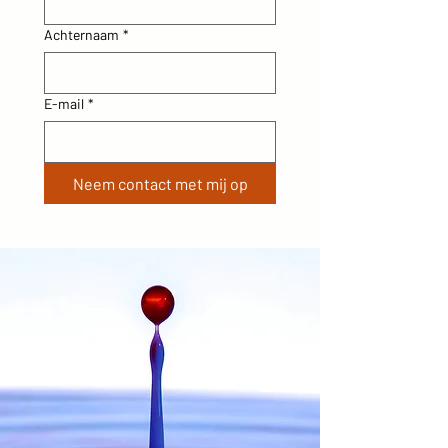
Achternaam
*
E-mail
*
Neem contact met mij op