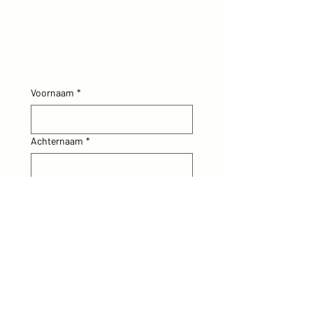
Voornaam
*
Achternaam
*
E-mail
*
School/instelling/bedrijf
*
Ik wil:
*
de expositie boeken