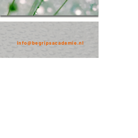
info@begripsacademie.nl
+31-(0)6-81 00 13 74
Klik
hier
voor ons Privacybeleid
Klik
hier
voor de Gebruiksvoorwaarden van de
Circles of Understanding
Klik
hier
voor de Gedragsregels in de Circles