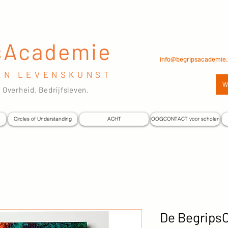
sAcademie
info@begripsacademie.
EN LEVENSKUNST
W
 Overheid. Bedrijfsleven.
Circles of Understanding
ACHT
OOGCONTACT voor scholen
De BegripsC