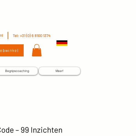
nl
Tel: +31 (0) 6 8100 1374
ebwinkel
Begripscoaching
Meer!
ode – 99 Inzichten