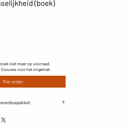
elijkheid (boek)
boek niet meer op voorraad.
. Excuses voor het ongemak.
Pre-order
brievenbuspakket.
dat dit boek niet door de
 daarom bij verzendopties:
".