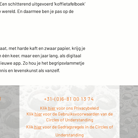
 Een schitterend uitgevoerd ‘koffietafelboek’
e wereld. En daarmee ben je pas op de
maat, met harde kaft en zwaar papier, krijg je
n één keer, maar een jaar lang, als digitaal
e nieuwe app. Zo hou je het begripsvlammetje
is en levenskunst als vanzelf.
l
+31-(0)6-81 00 13 74
Klik
hier
voor ons Privacybeleid
Klik
hier
voor de Gebruiksvoorwaarden van de
Circles of Understanding
Klik
hier
voor de Gedragsregels in de Circles of
Understanding