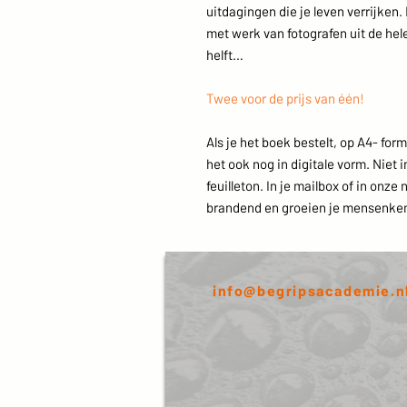
uitdagingen die je leven verrijken.
met werk van fotografen uit de hel
helft…
Twee voor de prijs van één!
Als je het boek bestelt, op A4- for
het ook nog in digitale vorm. Niet i
feuilleton. In je mailbox of in onz
brandend en groeien je mensenkenn
info@begripsacademie.n