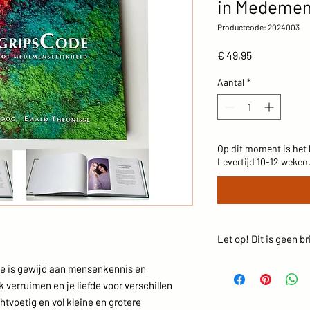
in Medemens
Productcode: 2024003
Prijs
€ 49,95
Aantal
*
Op dit moment is het 
Levertijd 10-12 weken
Let op! Dit is geen 
Houd er rekening mee 
de is gewijd aan mensenkennis en
brievenbus past. Kies
k verruimen en je liefde voor verschillen
"standaardverzending
htvoetig en vol kleine en grotere