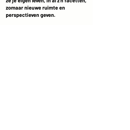
ze je eigen leven, in al z'n facetten,
zomaar nieuwe ruimte en
perspectieven geven.
info@begripsacademie.nl
+31-(0)6-81 00 13 74
Klik
hier
voor ons Privacybeleid
Klik
hier
voor de Gebruiksvoorwaarden van de
Circles of Understanding